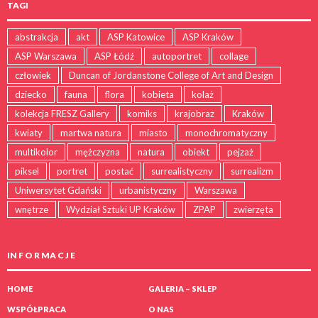
TAGI
abstrakcja
akt
ASP Katowice
ASP Kraków
ASP Warszawa
ASP Łódź
autoportret
collage
człowiek
Duncan of Jordanstone College of Art and Design
dziecko
fauna
flora
kobieta
kolaż
kolekcja FRESZ Gallery
komiks
krajobraz
Kraków
kwiaty
martwa natura
miasto
monochromatyczny
multikolor
mężczyzna
natura
obiekt
pejzaż
piksel
portret
postać
surrealistyczny
surrealizm
Uniwersytet Gdański
urbanistyczny
Warszawa
wnętrze
Wydział Sztuki UP Kraków
ZPAP
zwierzęta
IN F O R MA C J E
HOME
GALERIA – SKLEP
WSPÓŁPRACA
O NAS