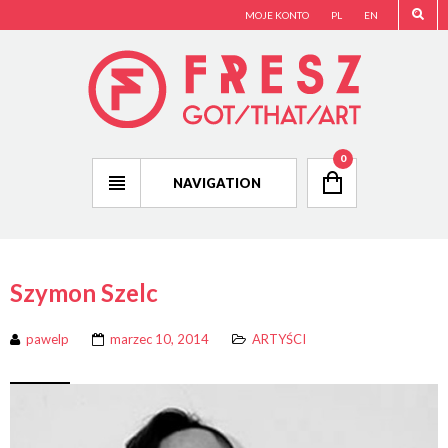
MOJE KONTO
PL
EN
0
NAVIGATION
Szymon Szelc
pawelp
marzec 10, 2014
ARTYŚCI