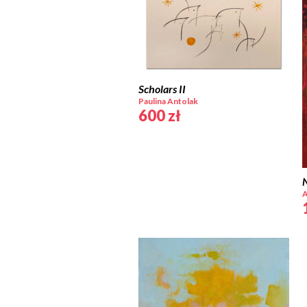
Scholars II
Paulina Antolak
600
zł
N
A