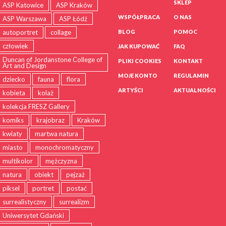
SKLEP
ASP Katowice
ASP Kraków
WSPÓŁPRACA
O NAS
ASP Warszawa
ASP Łódź
autoportret
collage
BLOG
POMOC
człowiek
JAK KUPOWAĆ
FAQ
Duncan of Jordanstone College of
PLIKI COOKIES
KONTAKT
Art and Design
MOJE KONTO
REGULAMIN
dziecko
fauna
flora
ARTYŚCI
AKTUALNOŚCI
kobieta
kolaż
kolekcja FRESZ Gallery
komiks
krajobraz
Kraków
kwiaty
martwa natura
miasto
monochromatyczny
multikolor
mężczyzna
natura
obiekt
pejzaż
piksel
portret
postać
surrealistyczny
surrealizm
Uniwersytet Gdański