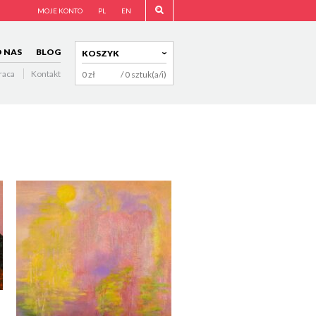
MOJE KONTO
PL
EN
 NAS
BLOG
KOSZYK
raca
Kontakt
0
zł
/ 0 sztuk(a/i)
NAVIGATION