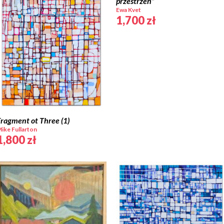
przestrzeń”
Ewa Kvet
1,700
zł
ragment ot Three (1)
ike Fullarton
1,800
zł