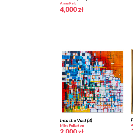
Anna Pelc
4,000
zł
Into the Void (3)
A
Mike Fullarton
2,000
zł