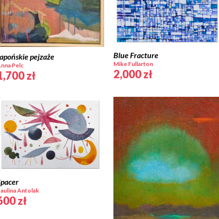
Blue Fracture
apońskie pejzaże
Mike Fullarton
nna Pelc
2,000
zł
1,700
zł
Spacer
aulina Antolak
600
zł