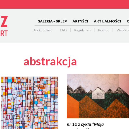
GALERIA – SKLEP
ARTYŚCI
AKTUALNOŚCI
O
Jak kupować
FAQ
Regulamin
Pomoc
Współp
abstrakcja
nr 10 z cyklu “Moja