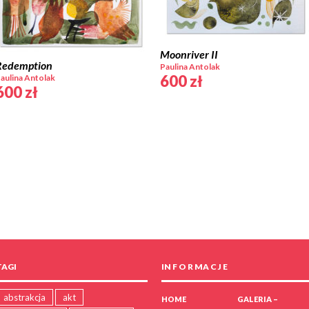
Moonriver II
Redemption
Paulina Antolak
600
zł
aulina Antolak
600
zł
TAGI
IN F O R MA C J E
abstrakcja
akt
HOME
GALERIA –