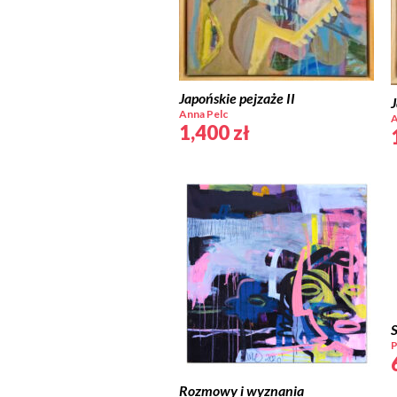
Japońskie pejzaże II
J
Anna Pelc
A
1,400
zł
P
Rozmowy i wyznania