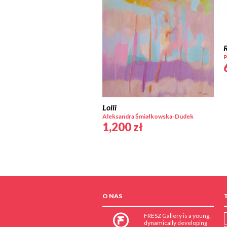
P
Lolli
Aleksandra Śmiałkowska-Dudek
1,200
zł
O NAS
FRESZ Gallery is a young,
dynamically developing