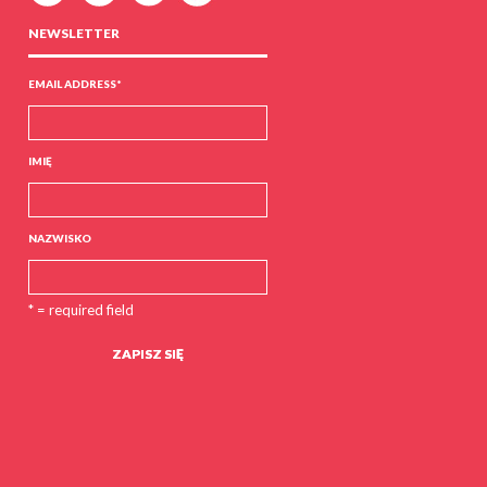
NEWSLETTER
EMAIL ADDRESS
*
IMIĘ
NAZWISKO
* = required field