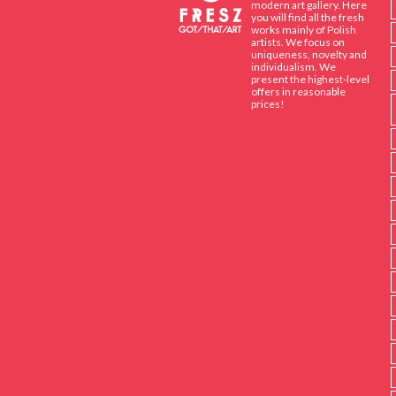
modern art gallery. Here
you will find all the fresh
works mainly of Polish
artists. We focus on
uniqueness, novelty and
individualism. We
present the highest-level
offers in reasonable
prices!