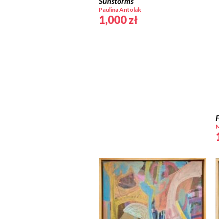
Sunstorms
Paulina Antolak
1,000
zł
F
M