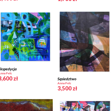
Ekspedycja
nna Pelc
3,600
zł
Sąsiedztwo
Anna Pelc
3,500
zł