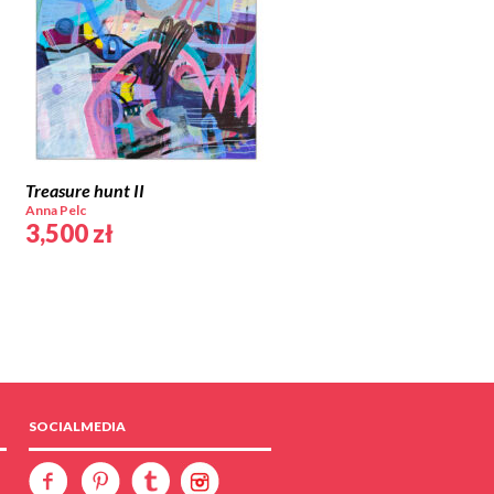
Treasure hunt II
Anna Pelc
3,500
zł
SOCIALMEDIA