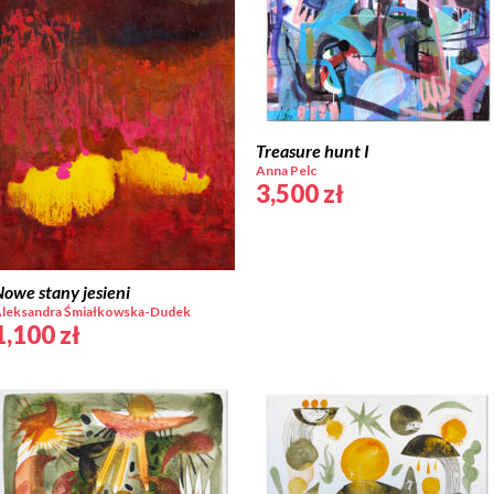
Treasure hunt I
Anna Pelc
3,500
zł
owe stany jesieni
leksandra Śmiałkowska-Dudek
1,100
zł