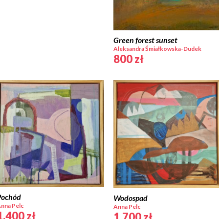
Green forest sunset
Aleksandra Śmiałkowska-Dudek
800
zł
Pochód
Wodospad
nna Pelc
Anna Pelc
1,400
zł
1,700
zł