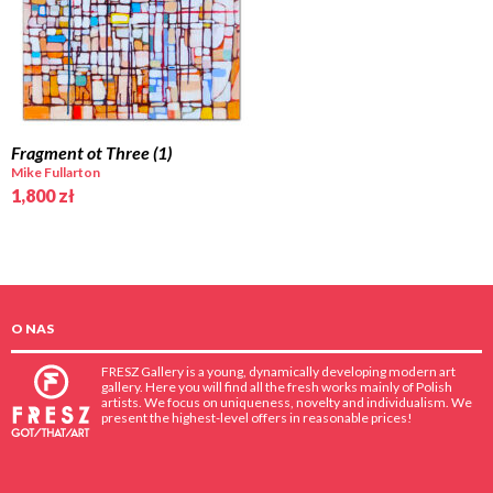
Fragment ot Three (1)
Mike Fullarton
1,800
zł
O NAS
FRESZ Gallery is a young, dynamically developing modern art
gallery. Here you will find all the fresh works mainly of Polish
artists. We focus on uniqueness, novelty and individualism. We
present the highest-level offers in reasonable prices!