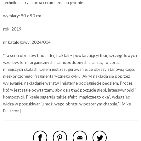
technika: akryl i farba ceramiczna na płótnie
wymiary: 90 x 90 cm
rok: 2019
nr katalogowy: 2024/004
“
Ta seria obrazów bada ideę fraktali – powtarzających się szczegółowych
wzorów, form organicznych i samopodobnych aranżacji w coraz
mniejszych skalach.
Celem jest zasugerowanie, że obrazy stanowią część
nieskończonego, fragmentarycznego cyklu.
Akryl nakłada się poprzez
wylewanie, nakładanie warstw i misterne pociągnięcie pędzlem.
Proces,
który jest stale powtarzany, aby osiągnąć poczucie głębi, intensywności i
kompozycji.
Piksele sugerują także efekt „magicznego oka”, wciągając
widza w poszukiwaniu możliwego obrazu w pozornym chaosie.
” [Mike
Fullarton]
S
P
E
T
H
I
M
W