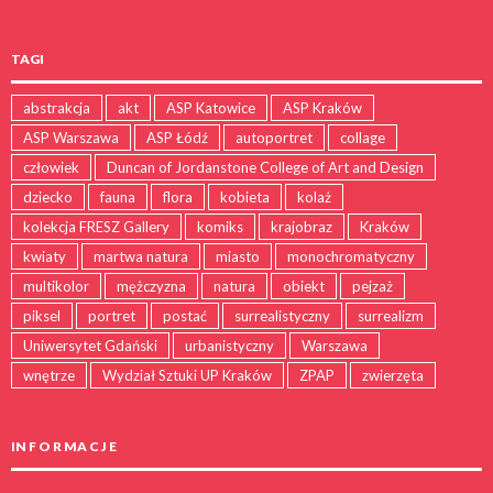
TAGI
Blue Fracture
Mike Fullarton
abstrakcja
akt
ASP Katowice
ASP Kraków
2,000
zł
ASP Warszawa
ASP Łódź
autoportret
collage
człowiek
Duncan of Jordanstone College of Art and Design
dziecko
fauna
flora
kobieta
kolaż
kolekcja FRESZ Gallery
komiks
krajobraz
Kraków
kwiaty
martwa natura
miasto
monochromatyczny
multikolor
mężczyzna
natura
obiekt
pejzaż
piksel
portret
postać
surrealistyczny
surrealizm
Uniwersytet Gdański
urbanistyczny
Warszawa
wnętrze
Wydział Sztuki UP Kraków
ZPAP
zwierzęta
IN F O R MA C J E