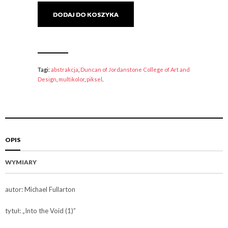
DODAJ DO KOSZYKA
Tagi:
abstrakcja
,
Duncan of Jordanstone College of Art and
Design
,
multikolor
,
piksel
.
OPIS
WYMIARY
autor: Michael Fullarton
tytuł: „Into the Void (1)”