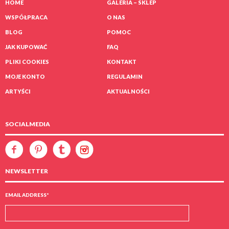
HOME
GALERIA – SKLEP
Into the Void (3)
WSPÓŁPRACA
O NAS
Mike Fullarton
2,000
zł
BLOG
POMOC
JAK KUPOWAĆ
FAQ
PLIKI COOKIES
KONTAKT
MOJE KONTO
REGULAMIN
ARTYŚCI
AKTUALNOŚCI
SOCIALMEDIA
NEWSLETTER
EMAIL ADDRESS
*
Lifelines