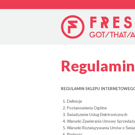
Regulamin
REGULAMIN SKLEPU INTERNETOWEGO
Defi­ni­cje
Posta­no­wie­nia Ogólne
Świad­cze­nie Usług Elektronicznych
Warunki Zawie­ra­nia Umowy Sprze­daż
Warunki Roz­wią­zy­wa­nia Umów o Świad
Płat­ność