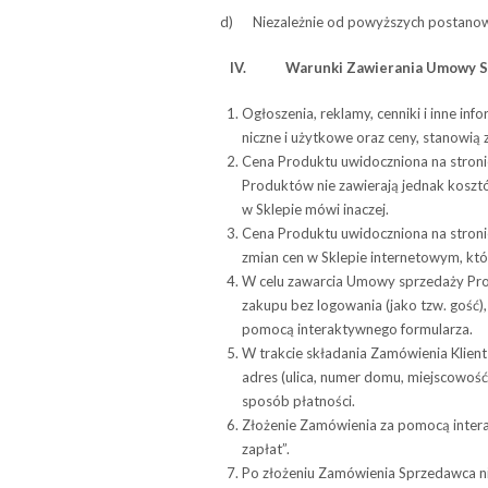
d) Nie­za­leż­nie od powyż­szych posta­no­w
IV.
Warunki Zawie­ra­nia Umowy S
Ogło­sze­nia, reklamy, cen­niki i inne inf
niczne i użyt­kowe oraz ceny, sta­no­wi
Cena Pro­duktu uwi­docz­niona na stro­ni
Pro­duk­tów nie zawie­rają jed­nak kosz­t
w Skle­pie mówi inaczej.
Cena Pro­duktu uwi­docz­niona na stro­nie 
zmian cen w Skle­pie inter­ne­to­wym, kt
W celu zawar­cia Umowy sprze­daży Pro­
zakupu bez logowania (jako tzw. gość), a
pomocą inte­rak­tyw­nego formularza.
W trak­cie skła­da­nia Zamó­wie­nia Klie
adres (ulica, numer domu, miej­sco­wość
spo­sób płatności.
Zło­że­nie Zamó­wie­nia za pomocą inte­ra
zapłat”.
Po zło­że­niu Zamó­wie­nia Sprze­dawca n