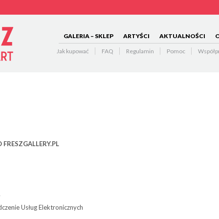
GALERIA – SKLEP
ARTYŚCI
AKTUALNOŚCI
O
Jak kupować
FAQ
Regulamin
Pomoc
Współp
 FRESZGALLERY.PL
y
­cze­nie Usług Elektronicznych