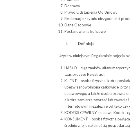
Dostawa
Prawo Odstą­pie­nia Od Umowy
Reklamacje z tytułu niezgodności pro
Dane Oso­bowe
Postanowienia końcowe
I.
Defi­ni­cje
Użyte w niniej­szym Regu­la­mi­nie poję­cia o
HASŁO – ciąg zna­ków alfa­nu­me­rycz­nych
czas pro­cesu Rejestracji.
KLIENT – osoba fizyczna, która posiada
ubezwłasnowolniona całkowicie, przy c
ustawowego; a także osoba prawna ora
a która zamie­rza zawrzeć lub zawarła 
Internetowym niezależnie od tego czy 
KODEKS CYWILNY – ustawa Kodeks cywiln
KONSUMENT – osoba fizyczna będąca Klien
śred­nio z jej dzia­łal­no­ścią gospo­da