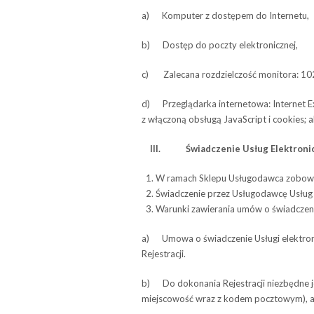
a) Kom­pu­ter z dostę­pem do Internetu,
b) Dostęp do poczty elektronicznej,
c) Zale­cana roz­dziel­czość moni­tora: 1
d) Prze­glą­darka inter­ne­towa: Inter­net Ex
z włączoną obsługą Java­Script i cookies; 
III.
Świad­cze­nie Usług Elektron
W ramach Sklepu Usłu­go­dawca zobo­wią­
Świad­cze­nie przez Usłu­go­dawcę Usług e
Warunki zawie­ra­nia umów o świad­cze­n
a) Umowa o świad­cze­nie Usługi elek­tro­nic
Rejestracji.
b) Do doko­na­nia Reje­stra­cji nie­zbędne je
miej­sco­wość wraz z kodem pocz­to­wym), 