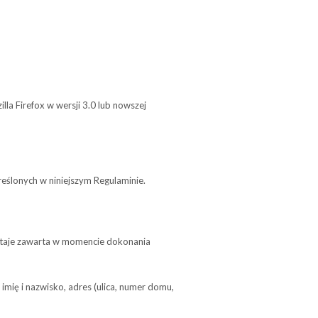
la Fire­fox w wer­sji 3.0 lub now­szej
e­ślo­nych w niniej­szym Regulaminie.
zostaje zawarta w momen­cie doko­na­nia
a: imię i nazwi­sko, adres (ulica, numer domu,