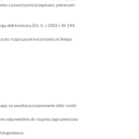
minu z powyż­szymi prze­pi­sami, pierw­szeń­
ogą elek­tro­niczną (Dz. U. z 2002 r. Nr 144,
przez rozpoczęcie korzystania ze Sklepu
mając na uwa­dze posza­no­wa­nie dóbr oso­bi­
jne odpo­wied­nie do stop­nia zagro­że­nia bez­
ę Usługodawca: