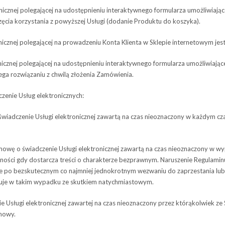
nej pole­ga­ją­cej na udo­stęp­nie­niu interak­tyw­nego for­mu­la­rza umoż­li­wia­ją­c
cia korzy­sta­nia z powyż­szej Usługi (doda­nie Pro­duktu do koszyka).
z­nej pole­ga­ją­cej na pro­wa­dze­niu Konta Klienta w Skle­pie inter­ne­to­wym je
nej pole­ga­ją­cej na udo­stęp­nie­niu interak­tyw­nego for­mu­la­rza umoż­li­wia­ją­c
ga roz­wią­za­niu z chwilą zło­że­nia Zamówienia.
cze­nie Usług elektronicznych:
­cze­nie Usługi elek­tro­nicz­nej zawartą na czas nie­ozna­czony w każ­dym cza­
 o świad­cze­nie Usługi elek­tro­nicz­nej zawartą na czas nie­ozna­czony w wy
l­no­ści gdy dostar­cza tre­ści o charakterze bez­praw­nym. Naru­sze­nie Regu­la­m
o bez­sku­tecz­nym co naj­mniej jed­no­krot­nym wezwa­niu do zaprze­sta­nia lub 
ę­puje w takim wypadku ze skutkiem natychmiastowym.
ługi elek­tro­nicz­nej zawar­tej na czas nie­ozna­czony przez któ­rą­kol­wiek ze
umowy.