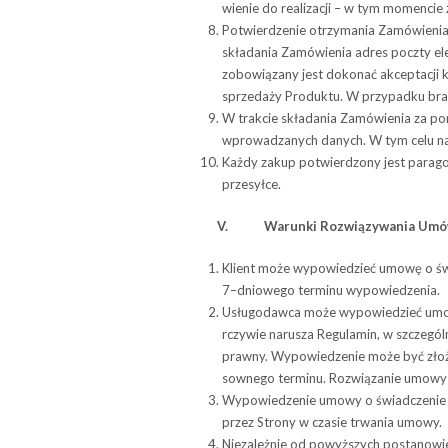
wie­nie do reali­za­cji – w tym momen­c
Potwier­dze­nie otrzyma­nia Zamó­wie­nia i
skła­da­nia Zamó­wie­nia adres poczty el
zobowiązany jest dokonać akceptacji 
sprzedaży Produktu. W przypadku brak
W trak­cie skła­da­nia Zamó­wie­nia za po
wpro­wa­dza­nych danych. W tym celu nale
Każdy zakup potwierdzony jest parago
przesyłce.
V.
Warunki Roz­wią­zy­wa­nia Umó
Klient może wypo­wie­dzieć umowę o świad
7–dniowego ter­minu wypowiedzenia.
Usłu­go­dawca może wypo­wie­dzieć umowę
rczy­wie naru­sza Regu­la­min, w szcze­gól
prawny. Wypo­wie­dze­nie może być zło­żo
sow­nego ter­minu. Roz­wią­za­nie umo
Wypo­wie­dze­nie umowy o świad­cze­nie Us
przez Strony w cza­sie trwa­nia umowy.
Nie­za­leż­nie od powyż­szych posta­no­wi