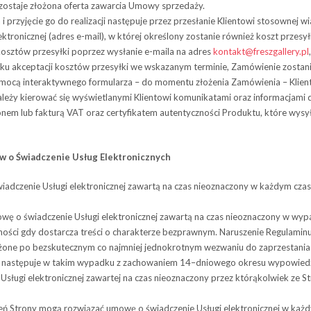
ie zostaje złożona oferta zawarcia Umowy sprze­daży.
 przy­ję­cie go do reali­za­cji nastę­puje przez prze­sła­nie Klientowi sto­sow­nej 
ek­tro­nicz­nej (adres e-mail), w której określony zostanie również koszt przesy
kosztów przesyłki poprzez wysłanie e-maila na adres
kontakt@freszgallery.pl
u akceptacji kosztów przesyłki we wskazanym terminie, Zamówienie zostan
mocą inte­rak­tyw­nego for­mu­la­rza – do momentu zło­że­nia Zamó­wie­nia – Klient 
ży kie­ro­wać się wyświe­tla­nymi Klien­towi komu­ni­ka­tami oraz infor­ma­cjam
nem lub fakturą VAT oraz certyfikatem autentyczności Produktu, które wysy
w o Świad­cze­nie Usług Elektronicznych
­cze­nie Usługi elek­tro­nicz­nej zawartą na czas nie­ozna­czony w każ­dym cza­si
 o świad­cze­nie Usługi elek­tro­nicz­nej zawartą na czas nie­ozna­czony w wyp
­no­ści gdy dostar­cza tre­ści o cha­rak­te­rze bez­praw­nym. Naru­sze­nie Regu­la­mi
ne po bez­sku­tecz­nym co naj­mniej jed­no­krot­nym wezwa­niu do zaprze­sta­nia l
wy nastę­puje w takim wypadku z zacho­wa­niem 14–dniowego okresu wypowied
ługi elek­tro­nicz­nej zawar­tej na czas nie­ozna­czony przez któ­rą­kol­wiek ze 
eń Strony mogą roz­wią­zać umowę o świad­cze­nie Usługi elek­tro­nicz­nej w każ­d