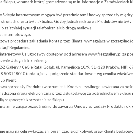
epu, w ramach któ­rej gro­ma­dzone są m.in. infor­ma­cje o Zamó­wie­niach K
kle­pie inter­ne­to­wym mogąca być przedmio­tem Umowy sprze­daży mię­dzy
 stronach oferta była aktualna. Gdyby jednak niektóre z Produktów nie był
 zaistniałej sytuacji telefonicznie lub drogą mailową.
epu internetowego.
azowa procedura zakładania Konta przez Klienta, wymagająca w szczególno
ptacji Regulaminu.
er­ne­towy Usłu­go­dawcy dostępny pod adre­sem www.freszgallery.pl za pośr
­nie Usługi elektronicznej.
SZ Gallery / CeGie Rafał Gołąb, ul. Karmelicka 18/9, 31–128 Kra­ków, NIP: 67
+48 503148040 (opłata jak za połą­cze­nie stan­dar­dowe – wg cen­nika wła­ści­w
ub Klient.
ze­daży Pro­duktu w rozu­mie­niu Kodeksu cywil­nego zawie­rana za pośre
czona drogą elek­tro­niczną przez Usługo­dawcę za pośred­nic­twem Sklepu i
lą rozpoczęcia korzystania ze Sklepu.
 zmie­rza­jące bez­po­śred­nio do zawar­cia Umowy sprze­daży Pro­duktu i okre­ś
 nie mają na celu wyłą­czać ani ogra­ni­czać jakich­kol­wiek praw Klienta będą­cego 