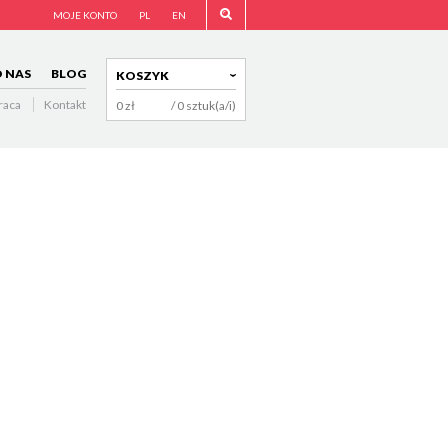
MOJE KONTO
PL
EN
 NAS
BLOG
KOSZYK
raca
Kontakt
0
zł
/ 0 sztuk(a/i)
NAVIGATION