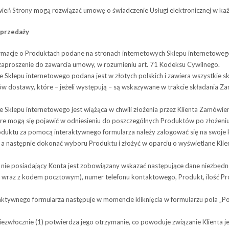
ień Strony mogą roz­wią­zać umowę o świad­cze­nie Usługi elek­tro­nicz­nej w ka
prze­daży
or­ma­cje o Pro­duk­tach podane na stro­nach interne­to­wych Sklepu inter­ne­to­wego
ą zapro­sze­nie do zawar­cia umowy, w rozu­mie­niu art. 71 Kodeksu Cywilnego.
e Sklepu inter­ne­to­wego podana jest w zło­tych pol­skich i zawiera wszyst­kie 
ów dostawy, które – jeżeli wystę­pują – są wska­zy­wane w trak­cie skła­da­nia Za
Sklepu inter­ne­to­wego jest wią­żąca w chwili zło­że­nia przez Klienta Zamó­wie­nia
óre mogą się poja­wić w odnie­sie­niu do poszcze­gól­nych Pro­duk­tów po zło­że­
duktu za pomocą inte­rak­tyw­nego for­mu­la­rza należy zalogować się na swoj
 następnie doko­nać wyboru Pro­duktu i zło­żyć w opar­ciu o wyświe­tlane Klien­t
nt nie posiadający Konta jest zobowiązany wska­zać nastę­pu­jące dane nie­zbędne
 wraz z kodem pocz­to­wym), numer tele­fonu kon­tak­to­wego, Pro­dukt, ilość Pr
k­tyw­nego for­mu­la­rza nastę­puje w momen­cie klik­nię­cia w for­mu­la­rzu pola 
ie­zwłocz­nie (1) potwier­dza jego otrzy­ma­nie, co powo­duje zwią­za­nie Klienta