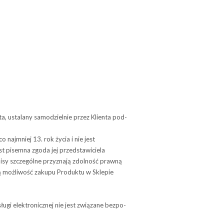
ta, usta­lany samo­dziel­nie przez Klienta pod­
najmniej 13. rok życia i nie jest
t pisemna zgoda jej przedstawiciela
isy szczególne przyznają zdolność prawną
ają możliwość zakupu Produktu w Sklepie
elek­tro­nicz­nej nie jest zwią­zane bez­po­