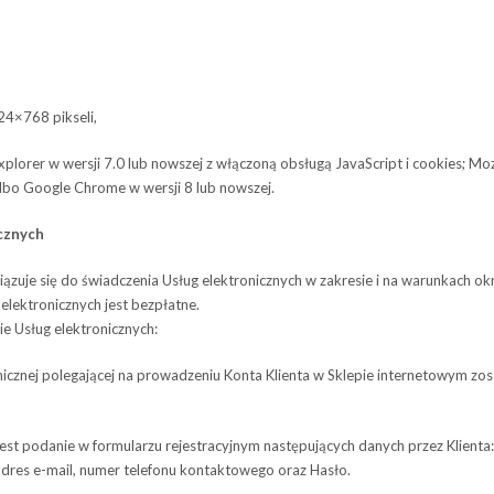
024×768 pikseli,
plo­rer w wer­sji 7.0 lub now­szej z włą­czoną obsługą Java­Script i cookies; Mozil
albo Google Chrome w wer­sji 8 lub nowszej.
icznych
zuje się do świad­cze­nia Usług elektronicznych w zakre­sie i na warun­kach okr
lek­tro­nicz­nych jest bezpłatne.
ie Usług elektronicznych:
z­nej pole­ga­ją­cej na pro­wa­dze­niu Konta Klienta w Skle­pie inter­ne­to­wym 
st poda­nie w for­mu­la­rzu reje­stra­cyj­nym nastę­pu­ją­cych danych przez Klient
adres e-mail, numer tele­fonu kontaktowego oraz Hasło.