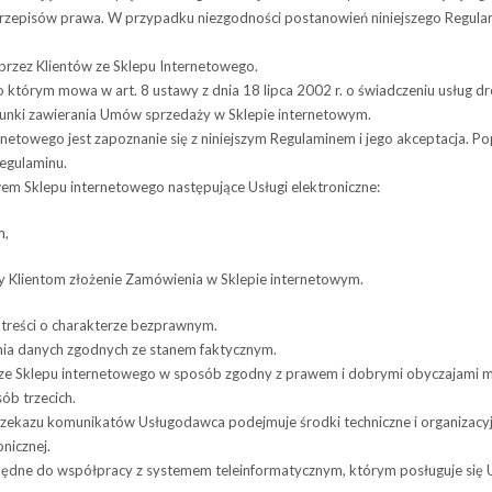
ze­pi­sów prawa. W przy­padku nie­zgod­no­ści postano­wień niniej­szego Regu­la­
a przez Klien­tów ze Sklepu Internetowego.
m, o któ­rym mowa w art. 8 ustawy z dnia 18 lipca 2002 r. o świad­cze­niu usług dr
runki zawie­ra­nia Umów sprze­daży w Skle­pie internetowym.
netowego jest zapoznanie się z niniejszym Regulaminem i jego akceptacja. Po
Regulaminu.
em Sklepu inter­ne­to­wego nastę­pu­jące Usługi elektroniczne:
m,
cy Klien­tom zło­że­nie Zamó­wie­nia w Sklepie internetowym.
 tre­ści o cha­rak­te­rze bezprawnym.
­nia danych zgod­nych ze sta­nem faktycznym.
a ze Sklepu inter­ne­to­wego w spo­sób zgodny z pra­wem i dobrymi oby­cza­jami 
osób trzecich.
ze­kazu komu­ni­ka­tów Usłu­go­dawca podej­muje środki tech­niczne i orga­ni­za­cy
onicznej.
zbędne do współ­pracy z sys­te­mem teleinformatycz­nym, któ­rym posłu­guje si