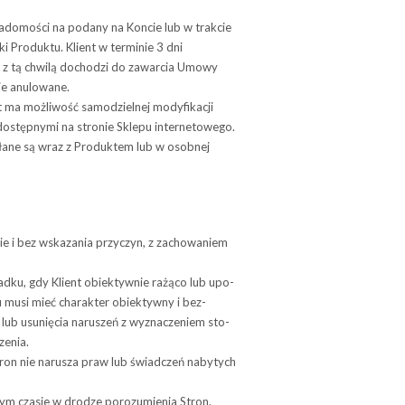
wia­do­mo­ści na podany na Koncie lub w trak­cie
łki Produktu. Klient w terminie 3 dni
, z tą chwilą dochodzi do zawarcia Umowy
ie anulowane.
ma moż­li­wość samo­dziel­nej mody­fi­ka­cji
i dostęp­nymi na stro­nie Sklepu internetowego.
łane są wraz z Produktem lub w osobnej
e i bez wska­za­nia przy­czyn, z zacho­wa­niem
adku, gdy Klient obiek­tyw­nie rażąco lub upo­
nu musi mieć cha­rak­ter obiek­tywny i bez­
ub usu­nię­cia naru­szeń z wyzna­cze­niem sto­
zenia.
Stron nie naru­sza praw lub świad­czeń naby­tych
ym cza­sie w dro­dze poro­zu­mie­nia Stron.