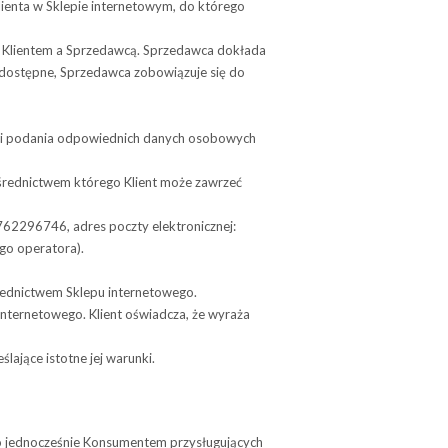
lienta w Skle­pie internetowym, do którego
 Klien­tem a Sprzedawcą. Sprzedawca dokłada
y dostępne, Sprzedawca zobowiązuje się do
ści podania odpowiednich danych osobowych
ed­nic­twem któ­rego Klient może zawrzeć
62296746, adres poczty elek­tro­nicz­nej:
ego operatora).
d­nic­twem Sklepu internetowego.
nternetowego. Klient oświadcza, że wyraża
la­jące istotne jej warunki.
jed­no­cze­śnie Kon­su­men­tem przy­słu­gu­ją­cych