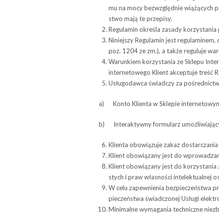
mu na mocy bez­względ­nie wią­żą­cych pr
stwo mają te przepisy.
Regu­la­min okre­śla zasady korzy­sta­ni
Niniej­szy Regu­la­min jest regu­la­mi­ne
poz. 1204 ze zm.), a także regu­luje wa
Warunkiem korzystania ze Sklepu Inter
internetowego Klient akceptuje treść 
Usłu­go­dawca świad­czy za pośred­nic­tw
a) Konto Klienta w Skle­pie internetowy
b) Inte­rak­tywny for­mu­larz umoż­li­wia­ją
Klienta obo­wią­zuje zakaz dostar­cza­nia
Klient obo­wią­zany jest do wpro­wa­dza
Klient obo­wią­zany jest do korzy­sta­ni
stych i praw wła­sno­ści inte­lek­tu­al­nej 
W celu zapew­nie­nia bez­pie­czeń­stwa pr
pie­czeń­stwa świad­czo­nej Usługi elektr
Mini­malne wyma­ga­nia tech­niczne nie­