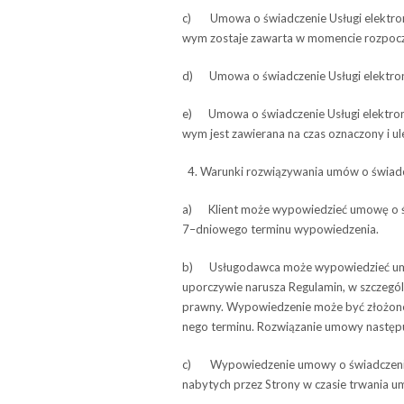
c) Umowa o świad­cze­nie Usługi elek­tro­nicz­
wym zostaje zawarta w momen­cie roz­po­czę­
d) Umowa o świad­cze­nie Usługi elek­tro­nic
e) Umowa o świad­cze­nie Usługi elek­tro­nicz­
wym jest zawie­rana na czas ozna­czony i ule
Warunki roz­wią­zy­wa­nia umów o świad­
a) Klient może wypo­wie­dzieć umowę o świad
7–dniowego ter­minu wypowiedzenia.
b) Usłu­go­dawca może wypo­wie­dzieć umowę
upo­rczy­wie naru­sza Regu­la­min, w szcze­gó
prawny. Wypo­wie­dze­nie może być zło­żone p
nego ter­minu. Roz­wią­za­nie umowy nast
c) Wypo­wie­dze­nie umowy o świad­cze­nie Us
nabytych przez Strony w cza­sie trwa­nia 