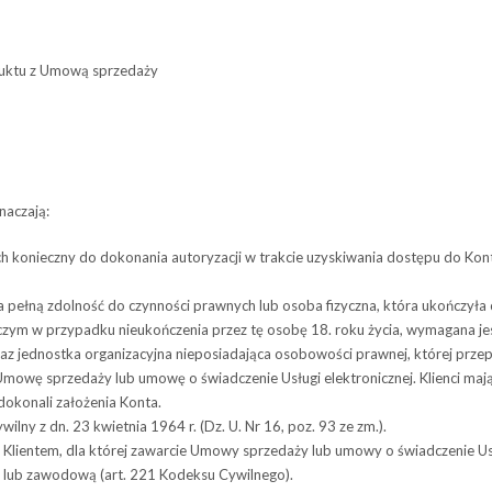
duktu z Umową sprzedaży
znaczają:
 konieczny do doko­na­nia auto­ry­za­cji w trak­cie uzy­ski­wa­nia dostępu do Kon
 pełną zdolność do czynności prawnych lub osoba fizyczna, która ukończyła co 
zym w przypadku nieukończenia przez tę osobę 18. roku życia, wymagana jes
z jednostka organizacyjna nieposiadająca osobowości prawnej, której przep
Umowę sprze­daży lub umowę o świad­cze­nie Usługi elektronicznej. Klienci m
dokonali założenia Konta.
y z dn. 23 kwiet­nia 1964 r. (Dz. U. Nr 16, poz. 93 ze zm.).
tem, dla któ­rej zawar­cie Umowy sprze­daży lub umowy o świad­cze­nie Usługi 
r­czą lub zawodową (art. 221 Kodeksu Cywilnego).