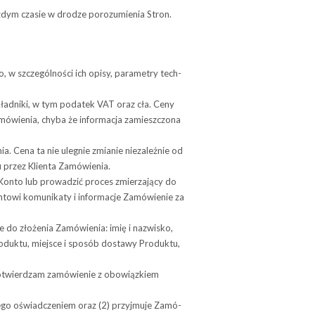
ż­dym cza­sie w dro­dze porozumienia Stron.
, w szcze­gól­no­ści ich opisy, para­me­try tech­
skład­niki, w tym poda­tek VAT oraz cła. Ceny
mó­wie­nia, chyba że infor­ma­cja zamiesz­czona
. Cena ta nie ule­gnie zmia­nie nie­za­leż­nie od
niu przez Klienta Zamówienia.
e Konto lub prowadzić proces zmierzający do
owi komu­ni­katy i infor­ma­cje Zamó­wie­nie za
 do złoże­nia Zamó­wie­nia: imię i nazwi­sko,
o­duktu, miej­sce i spo­sób dostawy Pro­duktu,
„Potwier­dzam zamó­wie­nie z obo­wiąz­kiem
 jego oświad­cze­niem oraz (2) przyj­muje Zamó­