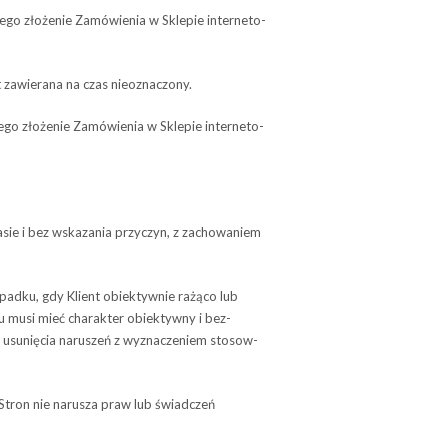
ego zło­że­nie Zamó­wie­nia w Skle­pie inter­ne­to­
st zawie­rana na czas nieoznaczony.
ego zło­że­nie Zamó­wie­nia w Skle­pie inter­ne­to­
sie i bez wska­za­nia przy­czyn, z zachowaniem
padku, gdy Klient obiek­tyw­nie rażąco lub
inu musi mieć cha­rak­ter obiektywny i bez­
usu­nię­cia naru­szeń z wyzna­cze­niem sto­sow­
 Stron nie naru­sza praw lub świad­czeń