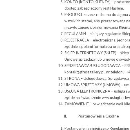
KONTO (KONTO KLIENTA) – pod­strona Skl
dostęp zabezpieczony jest Hasłem.
PRODUKT – rzecz ruchoma dostępna w S
wszelkich starań, aby prezentowana na
niezwłocznego poinformowania Klienta o
REGULAMIN – niniej­szy regu­la­min Skl
REJESTRACJA – elektroniczna, jednor
zgodnie z polami formularza oraz akce
SKLEP INTERNETOWY (SKLEP) – sklep int
Umowę sprze­daży lub umowę o świad­cze
SPRZEDAWCA/USŁUGODAWCA
–
FRE
kontakt@freszgallery.pl, nr tele­fonu: 
STRONA – Usłu­go­dawca, Sprze­dawca l
UMOWA SPRZEDAŻY (UMOWA) – umowa spr
USŁUGA ELEKTRONICZNA – usługa świad­
zgodę na świadczenie w/w usługi z chwi
ZAMÓWIENIE – oświad­cze­nie woli Klienta
II.
Posta­no­wie­nia Ogólne
Posta­no­wie­nia niniej­szego Regu­la­minu