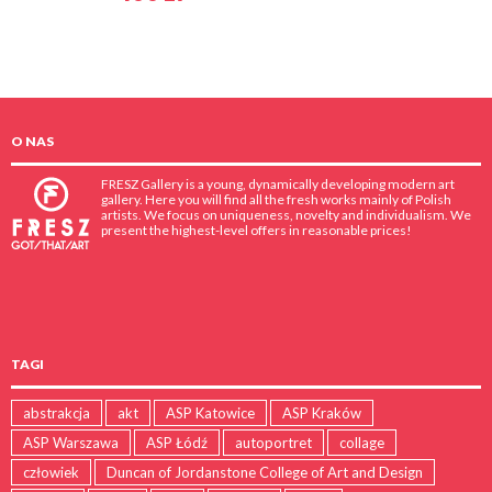
O NAS
FRESZ Gallery is a young, dynamically developing modern art
gallery. Here you will find all the fresh works mainly of Polish
artists. We focus on uniqueness, novelty and individualism. We
present the highest-level offers in reasonable prices!
TAGI
abstrakcja
akt
ASP Katowice
ASP Kraków
ASP Warszawa
ASP Łódź
autoportret
collage
człowiek
Duncan of Jordanstone College of Art and Design