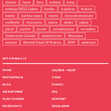
dziecko
fauna
flora
kobieta
kolaż
kolekcja FRESZ Gallery
komiks
krajobraz
Kraków
kwiaty
martwa natura
miasto
monochromatyczny
multikolor
mężczyzna
natura
obiekt
pejzaż
piksel
portret
postać
surrealistyczny
surrealizm
Uniwersytet Gdański
urbanistyczny
Warszawa
wnętrze
Wydział Sztuki UP Kraków
ZPAP
zwierzęta
IN F O R MA C J E
HOME
GALERIA – SKLEP
WSPÓŁPRACA
O NAS
BLOG
POMOC
JAK KUPOWAĆ
FAQ
PLIKI COOKIES
KONTAKT
MOJE KONTO
REGULAMIN