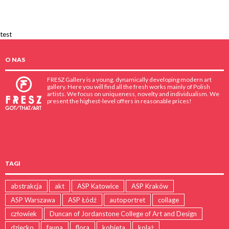
test
O NAS
FRESZ Gallery is a young, dynamically developing modern art
gallery. Here you will find all the fresh works mainly of Polish
artists. We focus on uniqueness, novelty and individualism. We
present the highest-level offers in reasonable prices!
TAGI
abstrakcja
akt
ASP Katowice
ASP Kraków
ASP Warszawa
ASP Łódź
autoportret
collage
człowiek
Duncan of Jordanstone College of Art and Design
dziecko
fauna
flora
kobieta
kolaż