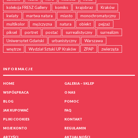
kolekcja FRESZ Gallery
komiks
krajobraz
Kraków
kwiaty
martwa natura
miasto
monochromatyczny
multikolor
mężczyzna
natura
obiekt
pejzaż
piksel
portret
postać
surrealistyczny
surrealizm
Uniwersytet Gdański
urbanistyczny
Warszawa
wnętrze
Wydział Sztuki UP Kraków
ZPAP
zwierzęta
IN F O R MA C J E
HOME
GALERIA – SKLEP
WSPÓŁPRACA
O NAS
BLOG
POMOC
JAK KUPOWAĆ
FAQ
PLIKI COOKIES
KONTAKT
MOJE KONTO
REGULAMIN
ARTYŚCI
AKTUALNOŚCI