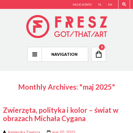
MOJE KONTO
PL
EN
0
NAVIGATION
Monthly Archives: "
maj 2025
"
Zwierzęta, polityka i kolor – świat w
obrazach Michała Cygana
Agnieszka Zawisza
maj 20, 2025